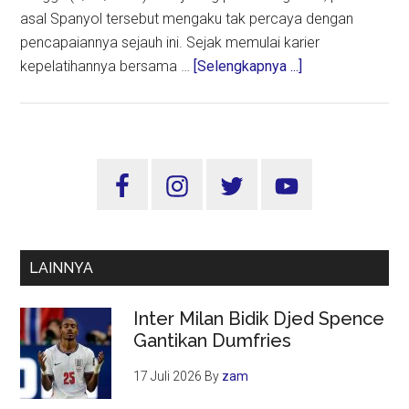
asal Spanyol tersebut mengaku tak percaya dengan
pencapaiannya sejauh ini. Sejak memulai karier
about
kepelatihannya bersama …
[Selengkapnya ...]
Guardiola
Terpukau
Raih
Laga
Sidebar
ke-
Utama
1.000
sebagai
Pelatih:
LAINNYA
“Angkanya
Gila!”
Inter Milan Bidik Djed Spence
Gantikan Dumfries
17 Juli 2026
By
zam