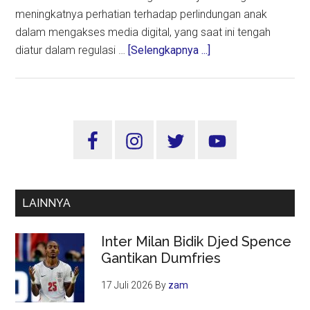
meningkatnya perhatian terhadap perlindungan anak
dalam mengakses media digital, yang saat ini tengah
about
diatur dalam regulasi …
[Selengkapnya ...]
MUI
Tekankan
Siaran
Ramadhan
Sidebar
2025
Utama
Harus
Edukatif
dan
LAINNYA
Ramah
Anak
Inter Milan Bidik Djed Spence
Gantikan Dumfries
17 Juli 2026
By
zam