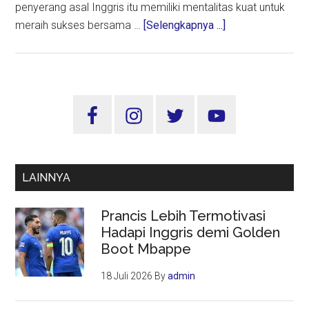
penyerang asal Inggris itu memiliki mentalitas kuat untuk
about
meraih sukses bersama …
[Selengkapnya ...]
Flick:
Mentalitas
Rashford
Cocok
Sidebar
untuk
Utama
Barcelona
LAINNYA
Prancis Lebih Termotivasi
Hadapi Inggris demi Golden
Boot Mbappe
18 Juli 2026
By
admin