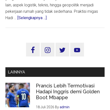
lain, aspek logistik, teknis, hingga geopolitik menjadi
pekerjaan rumah yang tidak sederhana. Praktisi migas
about
Hadi …
[Selengkapnya ...]
Minyak
Rusia
Menggoda
Indonesia:
Sidebar
Murah
Utama
di
Harga,
Rumit
LAINNYA
di
Jalur
Prancis Lebih Termotivasi
Hadapi Inggris demi Golden
Boot Mbappe
18 Juli 2026
By
admin