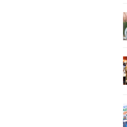
16
Pastikan
Juara
Grup
A
dan
Melaju
ke
Semifinal