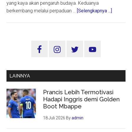
yang kaya akan pengaruh budaya. Keduanya
about
berkembang melalui perpaduan …
[Selengkapnya ...]
Sejarah
Panjang
Perkemb
Jazz
Sidebar
di
Utama
Amerika
Selatan
LAINNYA
Prancis Lebih Termotivasi
Hadapi Inggris demi Golden
Boot Mbappe
18 Juli 2026
By
admin