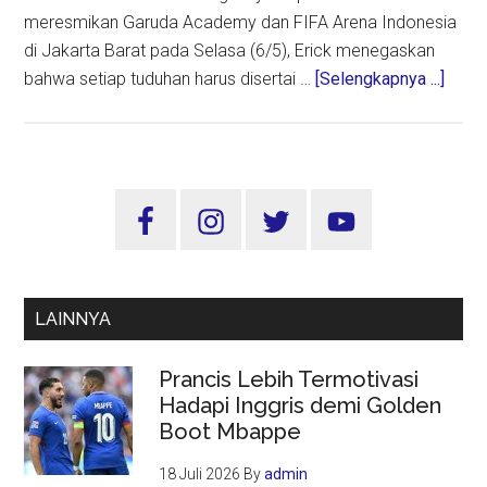
meresmikan Garuda Academy dan FIFA Arena Indonesia
di Jakarta Barat pada Selasa (6/5), Erick menegaskan
about
bahwa setiap tuduhan harus disertai …
[Selengkapnya ...]
Erick
Thohi
Minta
Bukti
Sidebar
Soal
Utama
Tudin
Mafia
Sepa
LAINNYA
Bola
dari
Prancis Lebih Termotivasi
Andr
Hadapi Inggris demi Golden
Rosi
Boot Mbappe
18 Juli 2026
By
admin