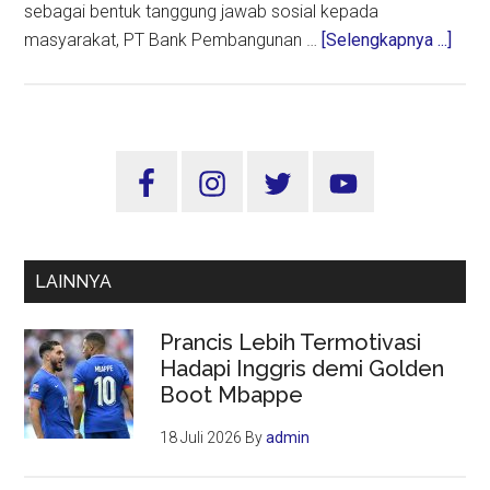
sebagai bentuk tanggung jawab sosial kepada
abou
masyarakat, PT Bank Pembangunan …
[Selengkapnya ...]
CSR
Bank
Jati
Teru
Sidebar
Bergu
Utama
Kali
Ini
Bant
LAINNYA
UM
Kab.
Prancis Lebih Termotivasi
Kedir
Hadapi Inggris demi Golden
Boot Mbappe
18 Juli 2026
By
admin