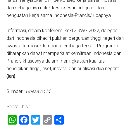
harus menyiapkan diri, ide-konsep kerja sama, inovasi
dan sebagainya untuk kesuksesan program dan
penguatan kerja sama Indonesia-Prancis,” ucapnya.
Informasi, dalam konferensi ke-12 JWG 2022, delegasi
dari Indonesia dihadiri puluhan perguruan tinggi negeri dan
swasta termasuk lembaga-lembaga terkait. Program ini
diharapkan dapat memperkuat kemitraan Indonesia dan
Prancis khususnya dalam meningkatkan kualitas
pendidikan tinggi, riset, inovasi dan publikasi dua negara.
(ian)
Sumber :
Unesa.co.id
Share This :
WhatsApp
Facebook
Twitter
Copy
Share
Link