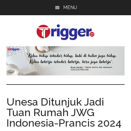
Skip
Skip
Skip
MENU
to
to
to
main
primary
footer
content
sidebar
Trigger
Berita
Terkini
Unesa Ditunjuk Jadi
Tuan Rumah JWG
Indonesia-Prancis 2024