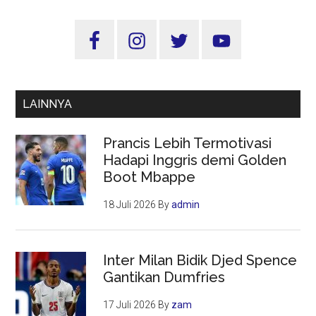
Jatim
Tekan
Sidebar
Stunting:
Utama
Penghargaan
Persagi
untuk
LAINNYA
Kepemimpina
Khofifah
Prancis Lebih Termotivasi
Hadapi Inggris demi Golden
Boot Mbappe
18 Juli 2026
By
admin
Inter Milan Bidik Djed Spence
Gantikan Dumfries
17 Juli 2026
By
zam