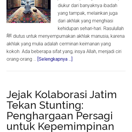
diukur dari banyaknya ibadah
yang tampak, melainkan juga
dari akhlak yang menghiasi
kehidupan sehari-hari. Rasulullah
ﷺ diutus untuk menyempurnakan akhlak manusia, karena
akhlak yang mulia adalah cerminan keimanan yang
kokoh. Ada beberapa sifat yang, insya Allah, menjadi ciri
about
orang-orang …
[Selengkapnya ...]
Empat
Tanda
Calon
Penghuni
Jejak Kolaborasi Jatim
Surga
Tekan Stunting:
yang
Penghargaan Persagi
Mulai
Tampak
untuk Kepemimpinan
Sejak