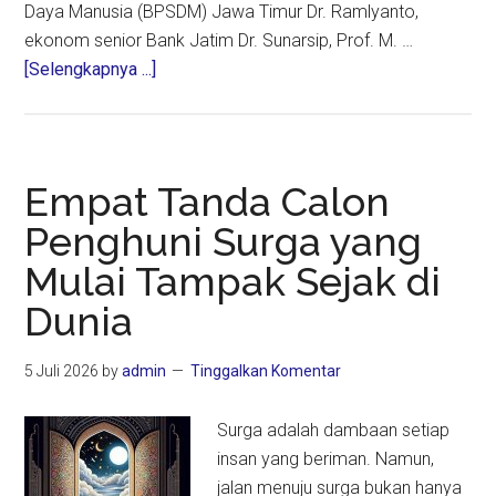
Daya Manusia (BPSDM) Jawa Timur Dr. Ramlyanto,
ekonom senior Bank Jatim Dr. Sunarsip, Prof. M. …
about
[Selengkapnya ...]
Intelektual
Mengisi
Jarak
antara
Empat Tanda Calon
Teori
Penghuni Surga yang
dan
Mulai Tampak Sejak di
Praktik
Dunia
5 Juli 2026
by
admin
Tinggalkan Komentar
Surga adalah dambaan setiap
insan yang beriman. Namun,
jalan menuju surga bukan hanya