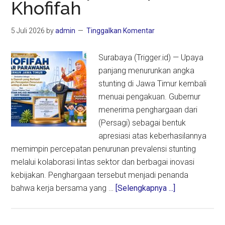
Khofifah
di
Dunia
5 Juli 2026
by
admin
Tinggalkan Komentar
Surabaya (Trigger.id) — Upaya
panjang menurunkan angka
stunting di Jawa Timur kembali
menuai pengakuan. Gubernur
menerima penghargaan dari
(Persagi) sebagai bentuk
apresiasi atas keberhasilannya
memimpin percepatan penurunan prevalensi stunting
melalui kolaborasi lintas sektor dan berbagai inovasi
kebijakan. Penghargaan tersebut menjadi penanda
about
bahwa kerja bersama yang …
[Selengkapnya ...]
Jejak
Kolaborasi