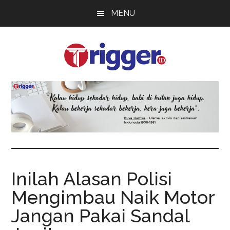
Skip
Skip
Skip
MENU
to
to
to
main
primary
footer
content
sidebar
Trigger
Berita
Terkini
Inilah Alasan Polisi
Mengimbau Naik Motor
Jangan Pakai Sandal