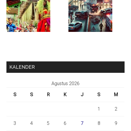
KALENDER
Agustus 2026
S
S
R
K
J
S
M
1
2
3
4
5
6
7
8
9