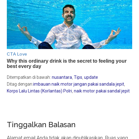
Ditempatkan di bawah:
nusantara
,
Tips
,
update
Ditag dengan:
imbauan naik motor jangan pakai sandala jepit
,
Korps Lalu Lintas (Korlantas) Polri
,
naik motor pakai sandal jepit
Reader
Tinggalkan Balasan
Interactions
Alamat email Anda tidak akan dipublikasikan.
Ruas yang