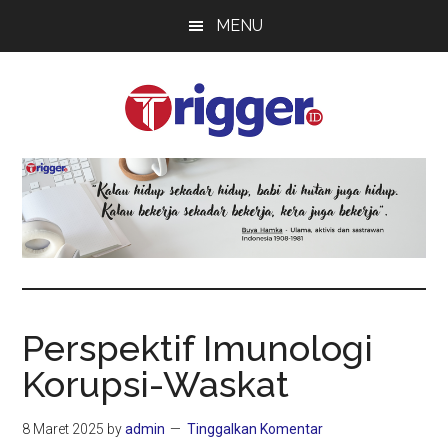
Skip
Skip
Skip
MENU
to
to
to
main
primary
footer
content
sidebar
Trigger
Berita
Terkini
Perspektif Imunologi
Korupsi-Waskat
8 Maret 2025
by
admin
Tinggalkan Komentar