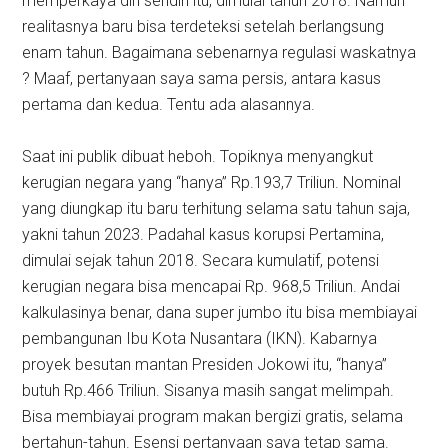
memperkaya diri sendiri itu, dimulai tahun 2018. Namun
realitasnya baru bisa terdeteksi setelah berlangsung
enam tahun. Bagaimana sebenarnya regulasi waskatnya
? Maaf, pertanyaan saya sama persis, antara kasus
pertama dan kedua. Tentu ada alasannya.
Saat ini publik dibuat heboh. Topiknya menyangkut
kerugian negara yang “hanya” Rp.193,7 Triliun. Nominal
yang diungkap itu baru terhitung selama satu tahun saja,
yakni tahun 2023. Padahal kasus korupsi Pertamina,
dimulai sejak tahun 2018. Secara kumulatif, potensi
kerugian negara bisa mencapai Rp. 968,5 Triliun. Andai
kalkulasinya benar, dana super jumbo itu bisa membiayai
pembangunan Ibu Kota Nusantara (IKN). Kabarnya
proyek besutan mantan Presiden Jokowi itu, “hanya”
butuh Rp.466 Triliun. Sisanya masih sangat melimpah.
Bisa membiayai program makan bergizi gratis, selama
bertahun-tahun. Esensi pertanyaan saya tetap sama.