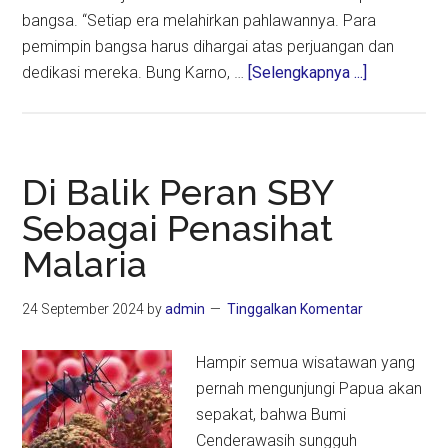
bangsa. “Setiap era melahirkan pahlawannya. Para
pemimpin bangsa harus dihargai atas perjuangan dan
about
dedikasi mereka. Bung Karno, …
[Selengkapnya ...]
MUI:
Seluruh
Mantan
Presiden
Di Balik Peran SBY
yang
Sebagai Penasihat
Wafat
Malaria
Pantas
Jadi
Pahlawan
24 September 2024
by
admin
Tinggalkan Komentar
Nasional
Hampir semua wisatawan yang
pernah mengunjungi Papua akan
sepakat, bahwa Bumi
Cenderawasih sungguh