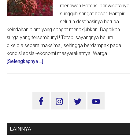
menawan.Potensi pariwisatanya
sungguh sangat besar. Hampir
seluruh destinasinya berupa
keindahan alam yang sangat menakjubkan. Bagaikan
surga yang tersembunyi ! Tetapi sayangnya belum
dikelola secara maksimal, sehingga berdampak pada
kondisi sosial-ekonomi masyarakatnya. Warga …
about
[Selengkapnya ...]
Di
Balik
Peran
SBY
Sidebar
Sebagai
Utama
Penasihat
Malaria
LAINNYA