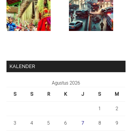
KALENDER
Agustus 2026
S
S
R
K
J
S
M
1
2
3
4
5
6
7
8
9