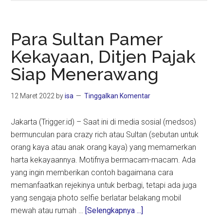
Habib
Nabiel
Al-
Para Sultan Pamer
Musawa
Kekayaan, Ditjen Pajak
Kepada
Siap Menerawang
Mujahid
Digital
Agar
12 Maret 2022
by
isa
Tinggalkan Komentar
Banyak
Follower
Jakarta (Trigger.id) – Saat ini di media sosial (medsos)
di
bermunculan para crazy rich atau Sultan (sebutan untuk
Sosmed
orang kaya atau anak orang kaya) yang memamerkan
harta kekayaannya. Motifnya bermacam-macam. Ada
yang ingin memberikan contoh bagaimana cara
memanfaatkan rejekinya untuk berbagi, tetapi ada juga
yang sengaja photo selfie berlatar belakang mobil
about
mewah atau rumah …
[Selengkapnya ...]