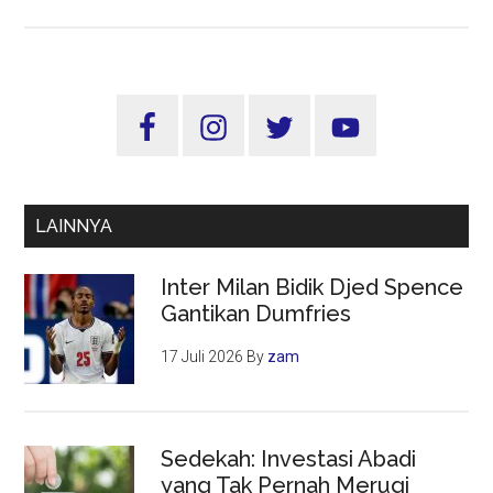
Para
Sultan
Pamer
Kekayaan,
Sidebar
Ditjen
Utama
Pajak
Siap
Menerawang
LAINNYA
Inter Milan Bidik Djed Spence
Gantikan Dumfries
17 Juli 2026
By
zam
Sedekah: Investasi Abadi
yang Tak Pernah Merugi