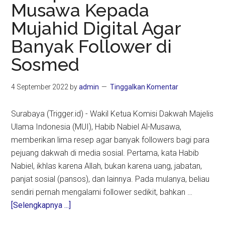
Musawa Kepada
Larangan
Mujahid Digital Agar
Anak
Gunakan
Banyak Follower di
Medsos
Sosmed
4 September 2022
by
admin
Tinggalkan Komentar
Surabaya (Trigger.id) - Wakil Ketua Komisi Dakwah Majelis
Ulama Indonesia (MUI), Habib Nabiel Al-Musawa,
memberikan lima resep agar banyak followers bagi para
pejuang dakwah di media sosial. Pertama, kata Habib
Nabiel, ikhlas karena Allah, bukan karena uang, jabatan,
panjat sosial (pansos), dan lainnya. Pada mulanya, beliau
sendiri pernah mengalami follower sedikit, bahkan …
about
[Selengkapnya ...]
Resep