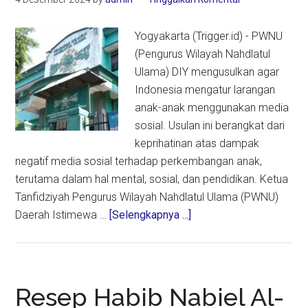
Anak
Yogyakarta (Trigger.id) - PWNU
(Pengurus Wilayah Nahdlatul
Ulama) DIY mengusulkan agar
Indonesia mengatur larangan
anak-anak menggunakan media
sosial. Usulan ini berangkat dari
keprihatinan atas dampak
negatif media sosial terhadap perkembangan anak,
terutama dalam hal mental, sosial, dan pendidikan. Ketua
Tanfidziyah Pengurus Wilayah Nahdlatul Ulama (PWNU)
about
Daerah Istimewa …
[Selengkapnya ...]
PWNU
DIY
Usul
Indonesia
Resep Habib Nabiel Al-
Atur