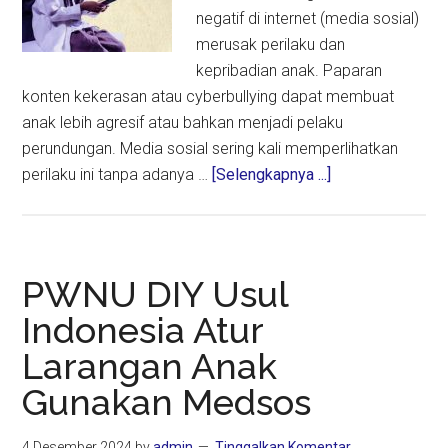
negatif di internet (media sosial)
merusak perilaku dan
kepribadian anak. Paparan
konten kekerasan atau cyberbullying dapat membuat
anak lebih agresif atau bahkan menjadi pelaku
perundungan. Media sosial sering kali memperlihatkan
about
perilaku ini tanpa adanya …
[Selengkapnya ...]
Anggota
DPR
RI:
Konten
PWNU DIY Usul
Negatif
Indonesia Atur
Medsos
Larangan Anak
Merusak
Perilaku
Gunakan Medsos
dan
Kepribadian
4 Desember 2024
by
admin
Tinggalkan Komentar