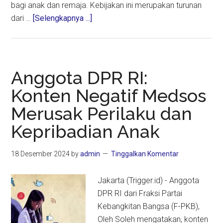
bagi anak dan remaja. Kebijakan ini merupakan turunan
about
dari …
[Selengkapnya ...]
Medsos
Anak
Dibatasi,
Muhammadiyah:
Anggota DPR RI:
Orang
Konten Negatif Medsos
Tua
Merusak Perilaku dan
Jangan
Lalai
Kepribadian Anak
18 Desember 2024
by
admin
Tinggalkan Komentar
Jakarta (Trigger.id) - Anggota
DPR RI dari Fraksi Partai
Kebangkitan Bangsa (F-PKB),
Oleh Soleh mengatakan, konten