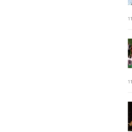
at
man
11
11