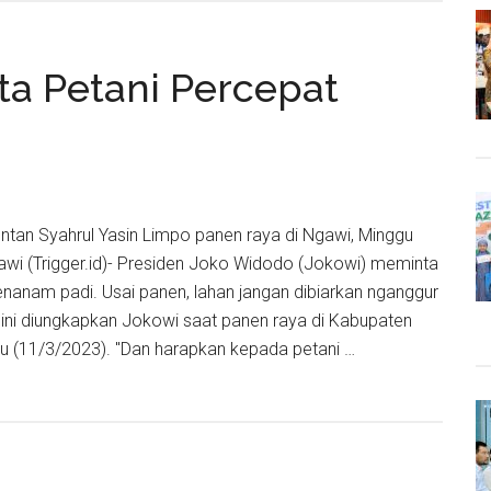
Cara
UGM
Kenalkan
ta Petani Percepat
Indonesia
Pada
Ratusan
Mahasiswa
Asingnya
tan Syahrul Yasin Limpo panen raya di Ngawi, Minggu
awi (Trigger.id)- Presiden Joko Widodo (Jokowi) meminta
anam padi. Usai panen, lahan jangan dibiarkan nganggur
n ini diungkapkan Jokowi saat panen raya di Kabupaten
u (11/3/2023). "Dan harapkan kepada petani …
en