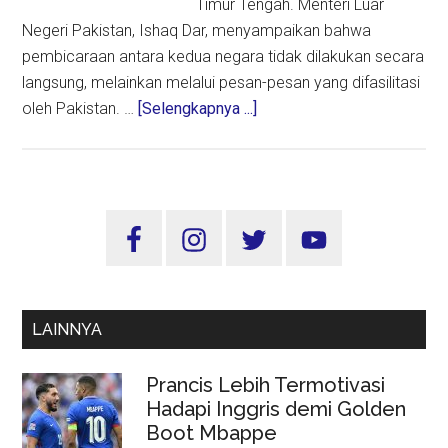
Timur Tengah. Menteri Luar
Negeri Pakistan, Ishaq Dar, menyampaikan bahwa
pembicaraan antara kedua negara tidak dilakukan secara
langsung, melainkan melalui pesan-pesan yang difasilitasi
about
oleh Pakistan. …
[Selengkapnya ...]
Pakistan
Jadi
Penghubung
Dialog
Sidebar
AS–
Utama
Iran,
Upaya
Redakan
LAINNYA
Konflik
Timur
Prancis Lebih Termotivasi
Tengah
Hadapi Inggris demi Golden
Menguat
Boot Mbappe