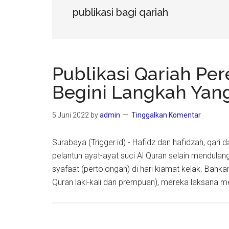
publikasi bagi qariah
Publikasi Qariah P
Begini Langkah Yan
5 Juni 2022
by
admin
Tinggalkan Komentar
Surabaya (Trigger.id) - Hafidz dan hafidzah, qari
pelantun ayat-ayat suci Al Quran selain mendula
syafaat (pertolongan) di hari kiamat kelak. Bahka
Quran laki-kali dan prempuan), mereka laksana