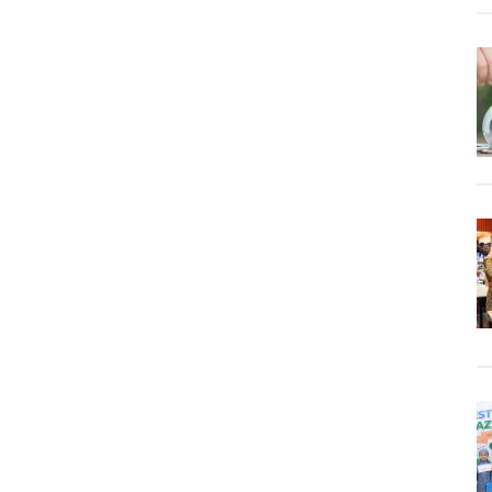
Masih
Rendah,
Begini
Langkah
Yang
Mereka
Lakukan