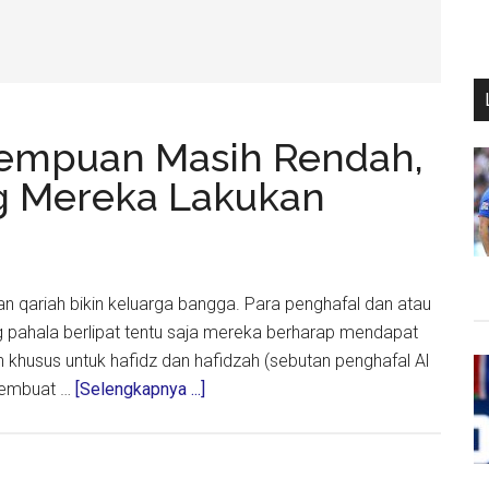
erempuan Masih Rendah,
g Mereka Lakukan
 dan qariah bikin keluarga bangga. Para penghafal dan atau
ng pahala berlipat tentu saja mereka berharap mendapat
n khusus untuk hafidz dan hafidzah (sebutan penghafal Al
about
 membuat …
[Selengkapnya ...]
Publikasi
Qariah
Perempuan