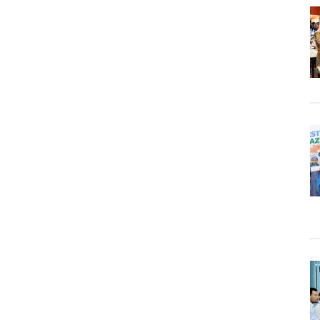
Meninggal,
Naik
Tahta
Termuda
Jadi
Ratu
Inggris
Terlama