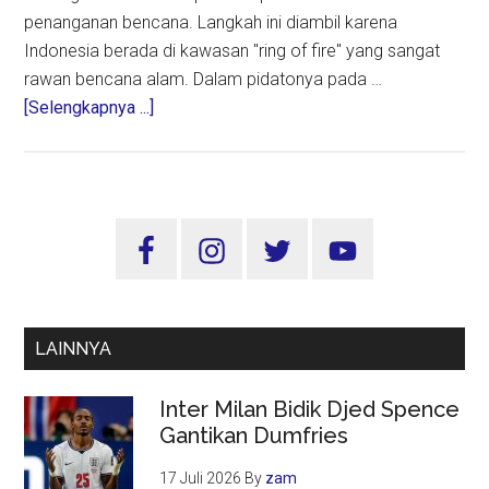
penanganan bencana. Langkah ini diambil karena
Indonesia berada di kawasan "ring of fire" yang sangat
rawan bencana alam. Dalam pidatonya pada …
about
[Selengkapnya ...]
Prabowo
Tambah
200
Helikopter
Sidebar
untuk
Utama
Perkuat
Respons
Bencana
LAINNYA
di
Indonesia
Inter Milan Bidik Djed Spence
Gantikan Dumfries
17 Juli 2026
By
zam