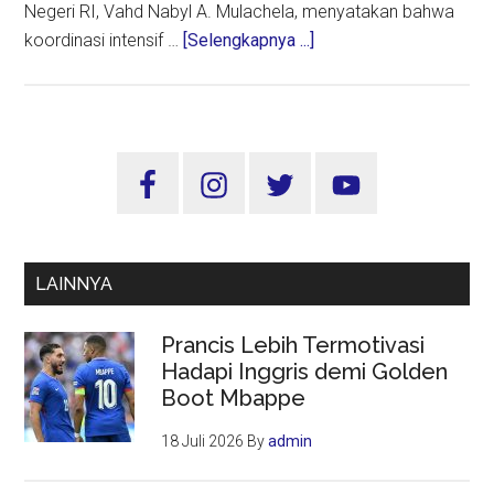
Negeri RI, Vahd Nabyl A. Mulachela, menyatakan bahwa
about
koordinasi intensif …
[Selengkapnya ...]
Iran
Respons
Positif
Kapal
Sidebar
RI
Utama
di
Selat
Hormuz
LAINNYA
Prancis Lebih Termotivasi
Hadapi Inggris demi Golden
Boot Mbappe
18 Juli 2026
By
admin