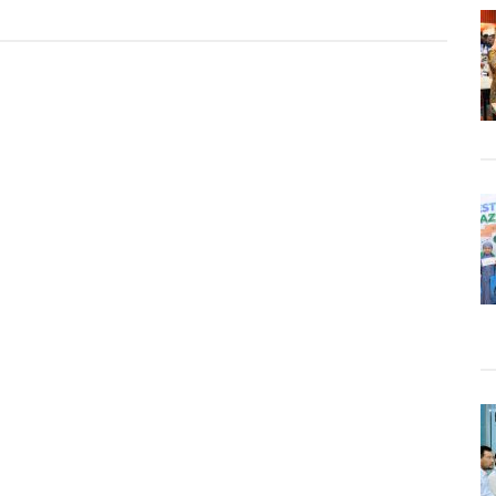
g
elih
ks