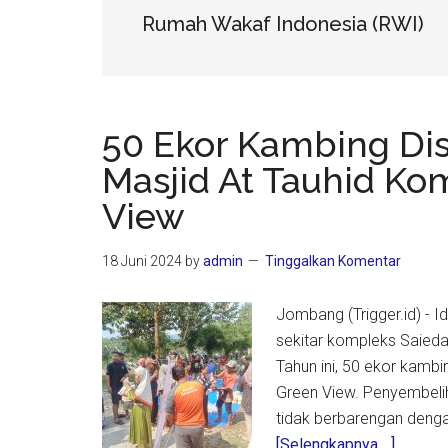
Rumah Wakaf Indonesia (RWI)
50 Ekor Kambing Di
Masjid At Tauhid Ko
View
18 Juni 2024
by
admin
Tinggalkan Komentar
Jombang (Trigger.id) - I
sekitar kompleks Saied
Tahun ini, 50 ekor kamb
Green View. Penyembelih
tidak berbarengan denga
about
[Selengkapnya ...]