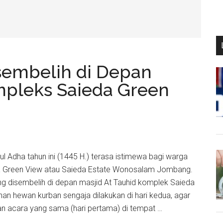
sembelih di Depan
mpleks Saieda Green
dul Adha tahun ini (1445 H.) terasa istimewa bagi warga
a Green View atau Saieda Estate Wonosalam Jombang.
ing disembelih di depan masjid At Tauhid komplek Saieda
an hewan kurban sengaja dilakukan di hari kedua, agar
n acara yang sama (hari pertama) di tempat …