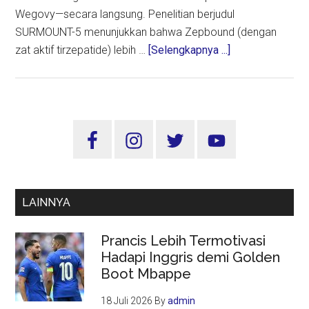
Wegovy—secara langsung. Penelitian berjudul
SURMOUNT-5 menunjukkan bahwa Zepbound (dengan
about
zat aktif tirzepatide) lebih …
[Selengkapnya ...]
Zepbound
Terbukti
Lebih
Efektif
Sidebar
dari
Utama
Wegovy
untuk
Turunkan
LAINNYA
Berat
Badan
Prancis Lebih Termotivasi
Hadapi Inggris demi Golden
Boot Mbappe
18 Juli 2026
By
admin