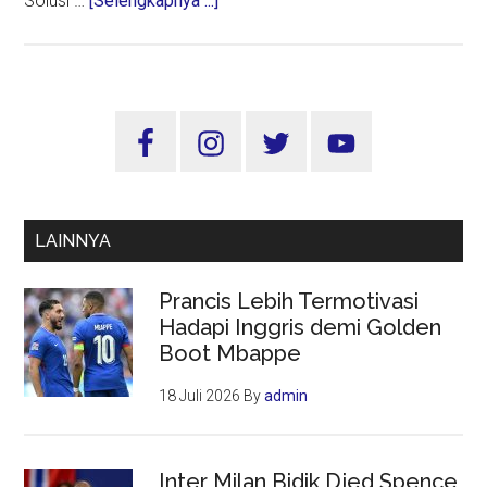
Solusi …
[Selengkapnya ...]
Tujuh
Solusi
Pemprov
Jatim
Sidebar
Kendalikan
Utama
Inflasi
LAINNYA
Prancis Lebih Termotivasi
Hadapi Inggris demi Golden
Boot Mbappe
18 Juli 2026
By
admin
Inter Milan Bidik Djed Spence