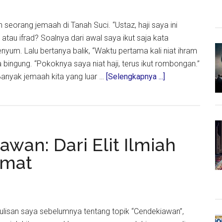
ang
 seorang jemaah di Tanah Suci. “Ustaz, haji saya ini
 atau ifrad? Soalnya dari awal saya ikut saja kata
yum. Lalu bertanya balik, “Waktu pertama kali niat ihram
a bingung. “Pokoknya saya niat haji, terus ikut rombongan.”
about
anyak jemaah kita yang luar …
[Selengkapnya ...]
Tiga
Cara
Haji
Yang
wan: Dari Elit Ilmiah
Kita
Pahami
Umat
tulisan saya sebelumnya tentang topik “Cendekiawan”,