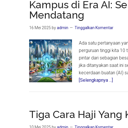
Kampus di Era AI: Se
Haram:
Mendatang
Memoar
Haji
16 Mei 2025
by
admin
Tinggalkan Komentar
Furoda
2025
Ada satu pertanyaan yang
perguruan tinggi kita 10
pintar dari sebagian be
jika ditanyakan saat in
kecerdaan buatan (AI) s
about
[Selengkapnya ...]
Kampu
di
Era
AI: Sepe
Tiga Cara Haji Yang 
Apa
10
10 Mei 2025
by
admin
Tinggalkan Komentar