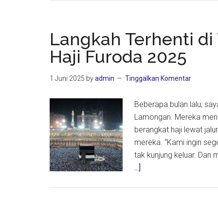
Haji
Furoda:
Tinjaua
Langkah Terhenti d
Spiritua
Haji Furoda 2025
Status
Sosial,
1 Juni 2025
by
admin
Tinggalkan Komentar
dan
Regulas
Beberapa bulan lalu, sa
Lamongan. Mereka menab
berangkat haji lewat jalu
mereka. “Kami ingin sege
tak kunjung keluar. Dan
about
...]
Langkah
Terhenti
di
Tanah