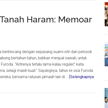
n
i Tanah Haram: Memoar
litas,
i
ya berbincang dengan sepasang suami istri dari pelosok
ung bertahun-tahun, bahkan menjual sawah, untuk
r Furoda. “Antrenya terlalu lama kalau reguler,” kata
ra, selagi masih kuat.” Sayangnya, tahun ini visa Furoda
 mereka, bersama ratusan jamaah lain di …
[Selengkapnya