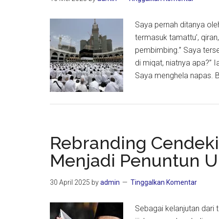
Tahun
Mendat
Saya pernah ditanya oleh
termasuk tamattu’, qiran,
pembimbing.” Saya tersen
di miqat, niatnya apa?” I
Saya menghela napas. B
Rebranding Cendekia
Menjadi Penuntun 
30 April 2025
by
admin
Tinggalkan Komentar
Sebagai kelanjutan dari 