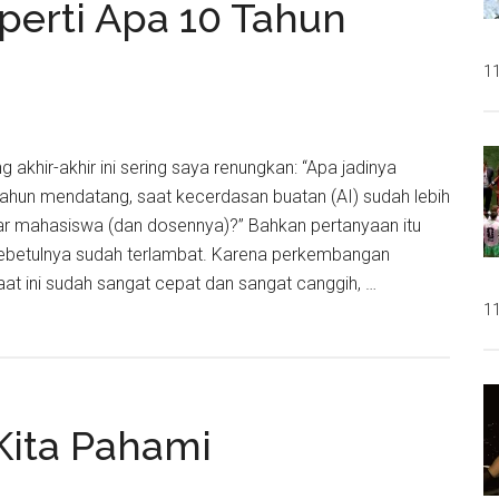
perti Apa 10 Tahun
11
 akhir-akhir ini sering saya renungkan: “Apa jadinya
 tahun mendatang, saat kecerdasan buatan (AI) sudah lebih
sar mahasiswa (dan dosennya)?” Bahkan pertanyaan itu
i sebetulnya sudah terlambat. Karena perkembangan
aat ini sudah sangat cepat dan sangat canggih, …
11
s
rti
Kita Pahami