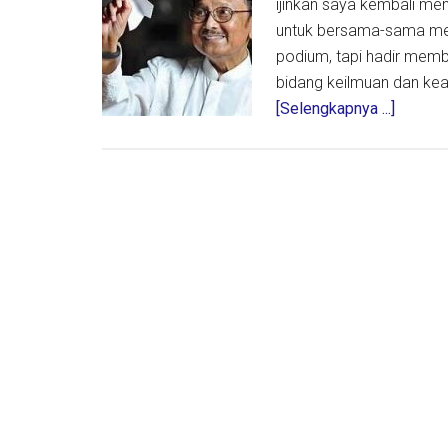
ijinkan saya kembali me
untuk bersama-sama men
podium, tapi hadir mem
bidang keilmuan dan kea
about
[Selengkapnya ...]
Rebran
Cendek
Dari
Elit
Ilmiah
Menjad
Penunt
Umat