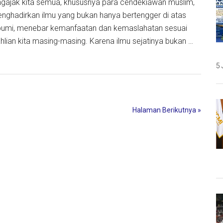
ngajak kita semua, khususnya para cendekiawan muslim,
ghadirkan ilmu yang bukan hanya bertengger di atas
bumi, menebar kemanfaatan dan kemaslahatan sesuai
hlian kita masing-masing. Karena ilmu sejatinya bukan …
ding
5 
iawan:
Halaman Berikutnya »
i
un