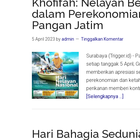
Khofifah: Nelayan Be
Timur
dalam Perekonomia
Mening
Pangan Jatim
263,11
Persen
5 April 2023
by
admin
Tinggalkan Komentar
Surabaya (Trigger.id) - 
setiap tanggak 5 April,
memberikan apresiasi se
perekonomian dan ketah
perikanan memberi kontr
about
[Selengkapnya ...]
Khofifa
Nelaya
Berkont
Signifi
Hari Bahagia Sedunia
dalam