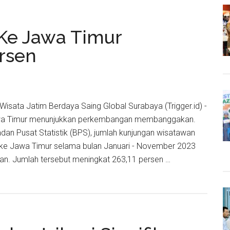
Susu,
Ironis
Ke Jawa Timur
Program
Makan
rsen
Bergizi
Gratis
(MBG)
 Wisata Jatim Berdaya Saing Global Surabaya (Trigger.id) -
Jawa Timur menunjukkan perkembangan membanggakan.
adan Pusat Statistik (BPS), jumlah kunjungan wisatawan
e Jawa Timur selama bulan Januari - November 2023
an. Jumlah tersebut meningkat 263,11 persen …
gan
n