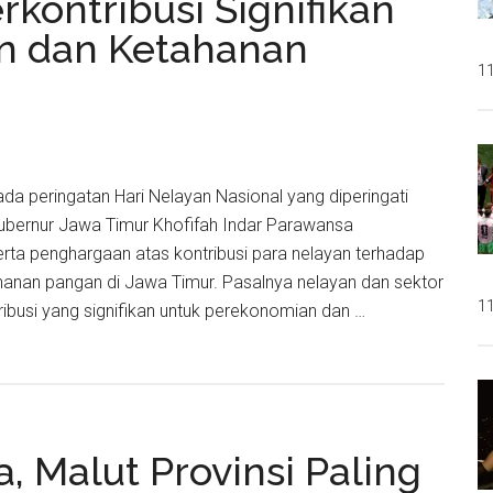
rkontribusi Signifikan
n dan Ketahanan
kat
11
Pada peringatan Hari Nelayan Nasional yang diperingati
 Gubernur Jawa Timur Khofifah Indar Parawansa
rta penghargaan atas kontribusi para nelayan terhadap
anan pangan di Jawa Timur. Pasalnya nelayan dan sektor
11
ibusi yang signifikan untuk perekonomian dan …
h:
n
ribusi
kan
, Malut Provinsi Paling