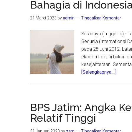
Bahagia di Indonesi
Pereko
dan
21 Maret 2023
by
admin
Tinggalkan Komentar
Ketaha
Pangan
Surabaya (Trigger.id) - 
Jatim
Sedunia (International 
pada 28 Juni 2012. Lata
ekonomi dinilai bukan d
kesejahteraan. Sementar
about
[Selengkapnya ...]
Hari
Bahagi
Sedunia
Malut
BPS Jatim: Angka Ke
Provins
Relatif Tinggi
Paling
Bahagi
31 Januari 2023
by
zam
Tinggalkan Komentar