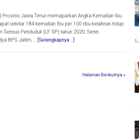
ia
BPS) Provinsi Jawa Timur memaparkan Angka Kematian Ibu
dapat sekitar 184 kematian Ibu per 100 ribu kelahiran hidup
Form Sensus Penduduk (LF SP) tahun 2020, Senin
about
Madya BPS Jatim, …
[Selengkapnya ...]
5 
BPS
Jatim:
Angka
Kematian
Halaman Berikutnya »
Ibu
di
Jatim
Relatif
Tinggi