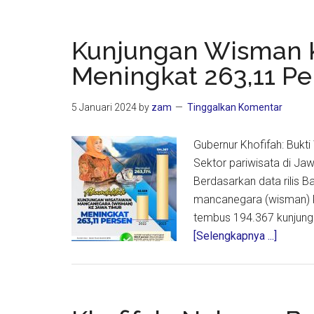
Kunjungan Wisman 
Meningkat 263,11 Pe
5 Januari 2024
by
zam
Tinggalkan Komentar
Gubernur Khofifah: Bukti
Sektor pariwisata di 
Berdasarkan data rilis B
mancanegara (wisman) k
tembus 194.367 kunjung
about
[Selengkapnya ...]
Kunjun
Wisma
Ke
Jawa