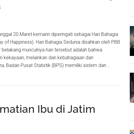
a
nomian
nan
Tanggal 20 Maret kemarin diperingati sebagai Hari Bahagia
Day of Happiness). Hari Bahagia Sedunia disahkan oleh PBB
r belakang munculnya hari tersebut adalah bahwa
ari kekayaan, melainkan dari kebahagiaan dan
a, Badan Pusat Statistik (BPS) memiliki sistem dan …
a
,
matian Ibu di Jatim
i
a