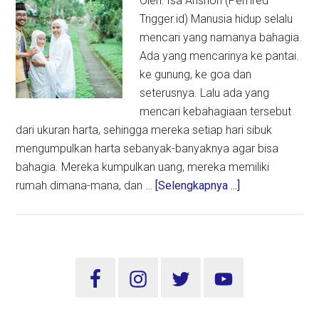
Oleh: Isa Anshori (Pemred
Trigger.id) Manusia hidup selalu
mencari yang namanya bahagia.
Ada yang mencarinya ke pantai.
ke gunung, ke goa dan
seterusnya. Lalu ada yang
mencari kebahagiaan tersebut
dari ukuran harta, sehingga mereka setiap hari sibuk
mengumpulkan harta sebanyak-banyaknya agar bisa
bahagia. Mereka kumpulkan uang, mereka memiliki
about
rumah dimana-mana, dan …
[Selengkapnya ...]
Rumus
Kebahagian
Menurut
Al
Sidebar
Quran
Utama