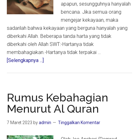
apapun, sesungguhnya hanyalah
bencana. Jika semua orang
mengejar kekayaan, maka
sadarilah bahwa kekayaan yang berguna hanyalah yang
diberkahi Allah. Beberapa tanda harta yang tidak
diberkahi oleh Allah SWT:-Hartanya tidak
membahagiakan.-Hartanya tidak terpakai …
about
[Selengkapnya ...]
Beberapa
Tanda
Harta
Yang
Rumus Kebahagian
Tidak
Menurut Al Quran
Berkah
7 Maret 2023
by
admin
Tinggalkan Komentar