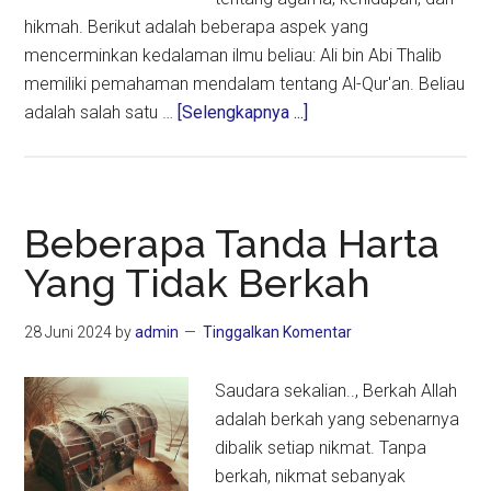
hikmah. Berikut adalah beberapa aspek yang
mencerminkan kedalaman ilmu beliau: Ali bin Abi Thalib
memiliki pemahaman mendalam tentang Al-Qur'an. Beliau
about
adalah salah satu …
[Selengkapnya ...]
Ali
bin
Abi
Thalib
Beberapa Tanda Harta
RA.:
Yang Tidak Berkah
Ilmu
Lebih
28 Juni 2024
by
admin
Tinggalkan Komentar
Berharga
Daripada
Saudara sekalian.., Berkah Allah
Harta
adalah berkah yang sebenarnya
dibalik setiap nikmat. Tanpa
berkah, nikmat sebanyak