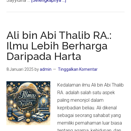
Sayyidina …
[Selengkapnya ...]
Ilmu
Menjagamu,
Harta
Harus
Ali bin Abi Thalib RA.:
Kau
Ilmu Lebih Berharga
Jaga
Daripada Harta
8 Januari 2025
by
admin
Tinggalkan Komentar
Kedalaman ilmu Ali bin Abi Thalib
RA. adalah salah satu aspek
paling menonjol dalam
kepribadian beliau. Ali dikenal
sebagai seorang sahabat yang
memiliki pemahaman luar biasa
tentang agama, kehidupan, dan