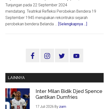
Tunjungan pada 22 September 2024
mendatang. Teatrikal Refleksi Perobekan Bendera 19
September 1945 merupakan rekontruksi sejarah
about
perobekan bendera Belanda …
[Selengkapnya ...]
Pemkot
Surabaya
Kembali
Hadirkan
Sidebar
Teatrikal
Utama
Refleksi
Perobekan
Bendera
LAINNYA
Inter Milan Bidik Djed Spence
Gantikan Dumfries
17 Juli 2026
By
zam