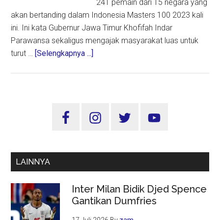
241 pemain dari 15 negara yang
akan bertanding dalam Indonesia Masters 100 2023 kali
ini. Ini kata Gubernur Jawa Timur Khofifah Indar
Parawansa sekaligus mengajak masyarakat luas untuk
about
turut …
[Selengkapnya ...]
Indonesia
Masters
Super
100
Sidebar
Siap
Utama
Digelar
Mulai
Besok,
LAINNYA
Jangan
Sampai
Inter Milan Bidik Djed Spence
Kehabisan
Gantikan Dumfries
Tiket