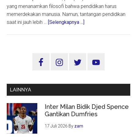
yang menanamkan filosofi bahwa pendidikan harus
memerdekakan manusia. Namun, tantangan pendidikan
about
saat ini jauh lebih …
[Selengkapnya ...]
Hardiknas
2
Mei:
Pendidikan
Sidebar
Adaptif
Utama
untuk
Indonesia
Tangguh
LAINNYA
di
Era
Inter Milan Bidik Djed Spence
Digital
Gantikan Dumfries
17 Juli 2026
By
zam