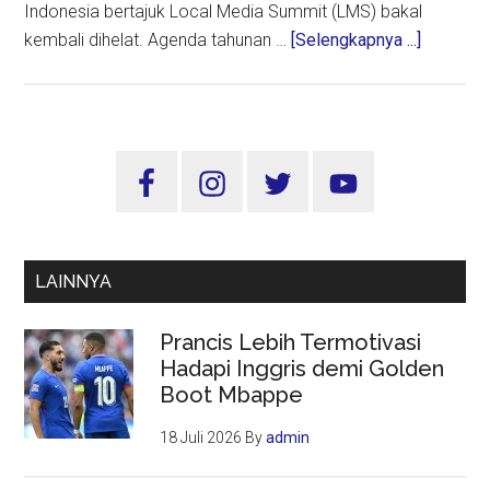
Indonesia bertajuk Local Media Summit (LMS) bakal
about
kembali dihelat. Agenda tahunan …
[Selengkapnya ...]
Local
Media
Summit
2023
Sidebar
Digelar
Utama
di
Jakarta
11-
LAINNYA
12
Oktober
Prancis Lebih Termotivasi
Hadapi Inggris demi Golden
Boot Mbappe
18 Juli 2026
By
admin