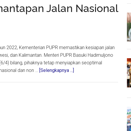
di
mantapan Jalan Nasional
Jatim
dalam
Kondisi
Baik
dan
tahun 2022, Kementerian PUPR memastikan kesiapan jalan
Sedang
lawesi, dan Kalimantan. Menteri PUPR Basuki Hadimuljono
(6/4) bilang, pihaknya tetap menyiapkan seoptimal
about
n nasional dan non …
[Selengkapnya ...]
Jelang
Lebaran,
Kemantapan
Jalan
Nasional
Non
Tol
91,8