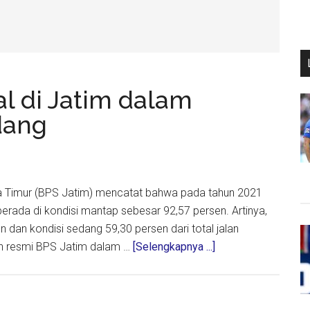
al di Jatim dalam
dang
awa Timur (BPS Jatim) mencatat bahwa pada tahun 2021
berada di kondisi mantap sebesar 92,57 persen. Artinya,
en dan kondisi sedang 59,30 persen dari total jalan
about
an resmi BPS Jatim dalam …
[Selengkapnya ...]
92,57%
Jalan
Nasional