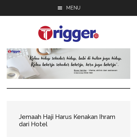
Skip
Skip
Skip
MENU
to
to
to
main
primary
footer
content
sidebar
Trigger
Berita
Terkini
Jemaah Haji Harus Kenakan Ihram
dari Hotel