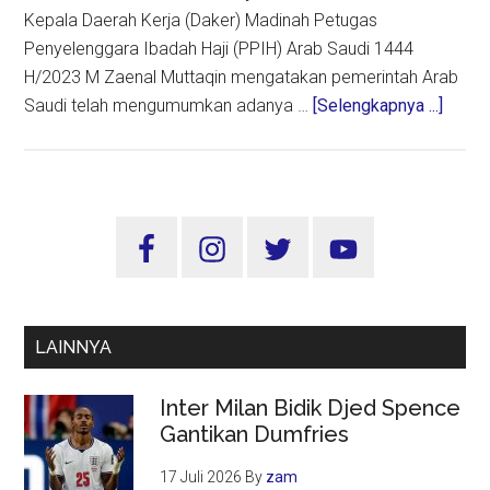
Kepala Daerah Kerja (Daker) Madinah Petugas
Penyelenggara Ibadah Haji (PPIH) Arab Saudi 1444
H/2023 M Zaenal Muttaqin mengatakan pemerintah Arab
about
Saudi telah mengumumkan adanya …
[Selengkapnya ...]
Miqat
di
Bir
Ali
Sidebar
Dibata
Utama
Jema
Haji
Harus
LAINNYA
Kenak
Ihram
Inter Milan Bidik Djed Spence
dari
Gantikan Dumfries
Hotel
17 Juli 2026
By
zam