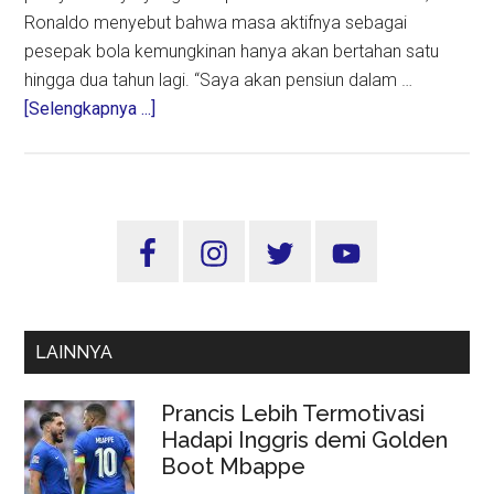
Ronaldo menyebut bahwa masa aktifnya sebagai
pesepak bola kemungkinan hanya akan bertahan satu
hingga dua tahun lagi. “Saya akan pensiun dalam …
about
[Selengkapnya ...]
Cristiano
Ronaldo
Tegaskan
Akan
Sidebar
Pensiun
Utama
dalam
Satu
hingga
LAINNYA
Dua
Tahun
Prancis Lebih Termotivasi
ke
Hadapi Inggris demi Golden
Depan
Boot Mbappe