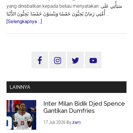
yang dinisbatkan kepada beliau menyatakan: سَيَأْتِي عَلَى
أُمَّتِي زَمَانٌ يُحِبُّونَ خَمْسًا وَيَنْسَوْنَ خَمْسًا: يُحِبُّونَ الدُّنْيَا …
about
[Selengkapnya ...]
Peringatan
Hadits
Nabi:
Ketika
Sidebar
Umat
Utama
Mencintai
Dunia
dan
LAINNYA
Melupakan
Akhirat
Inter Milan Bidik Djed Spence
Gantikan Dumfries
17 Juli 2026
By
zam