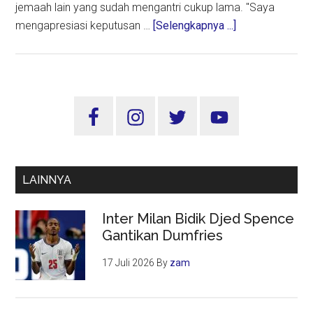
jemaah lain yang sudah mengantri cukup lama. "Saya
about
mengapresiasi keputusan …
[Selengkapnya ...]
Menko
PMK
Apresiasi
Aturan
Sidebar
Jemaah
Utama
Lansia
Tanpa
Pendamping
LAINNYA
Inter Milan Bidik Djed Spence
Gantikan Dumfries
17 Juli 2026
By
zam