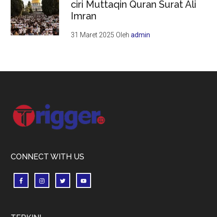
ciri Muttaqin Quran Surat Ali
Imran
31 Maret 2025
Oleh
admin
Footer
CONNECT WITH US