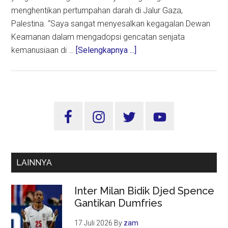
menghentikan pertumpahan darah di Jalur Gaza,
Palestina. “Saya sangat menyesalkan kegagalan Dewan
Keamanan dalam mengadopsi gencatan senjata
about
kemanusiaan di …
[Selengkapnya ...]
Menlu
RI
Kecewa
DK
Sidebar
PBB
Utama
Gagal
Setujui
Resolusi
LAINNYA
Gencatan
Senjata
Inter Milan Bidik Djed Spence
di
Gantikan Dumfries
Gaza
17 Juli 2026
By
zam