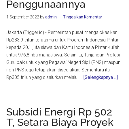
Penggunaannya
LPDP
1 September 2022
by
admin
Tinggalkan Komentar
Jakarta (Trigger.id) - Pemerintah pusat mengalokasikan
Rp233,9 triliun terutama untuk Program Indonesia Pintar
kepada 20,1 juta siswa dan Kartu Indonesia Pintar Kuliah
untuk 976,8 ribu mahasiswa. Selain itu, Tunjangan Profesi
Guru baik untuk yang Pegawai Negeri Sipil (PNS) maupun
non-PNS juga tetap akan disediakan. Sementara itu
about
Rp305 triliun yang disalurkan melalui …
[Selengkapnya ...]
Angg
Pendi
Rp60
Triliu
Subsidi Energi Rp 502
Tahu
T, Setara Biaya Proyek
2023,