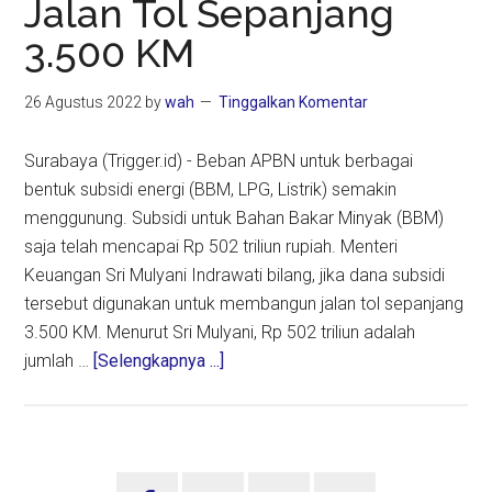
Jalan Tol Sepanjang
Ini
Titik
3.500 KM
Berat
Peng
26 Agustus 2022
by
wah
Tinggalkan Komentar
Surabaya (Trigger.id) - Beban APBN untuk berbagai
bentuk subsidi energi (BBM, LPG, Listrik) semakin
menggunung. Subsidi untuk Bahan Bakar Minyak (BBM)
saja telah mencapai Rp 502 triliun rupiah. Menteri
Keuangan Sri Mulyani Indrawati bilang, jika dana subsidi
tersebut digunakan untuk membangun jalan tol sepanjang
3.500 KM. Menurut Sri Mulyani, Rp 502 triliun adalah
about
jumlah …
[Selengkapnya ...]
Subsidi
Energi
Rp
502
Sidebar