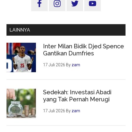
T,
Utama
Setara
Biaya
Proyek
LAINNYA
Jalan
Tol
Inter Milan Bidik Djed Spence
Sepanjang
Gantikan Dumfries
3.500
KM
17 Juli 2026
By
zam
Sedekah: Investasi Abadi
yang Tak Pernah Merugi
17 Juli 2026
By
zam