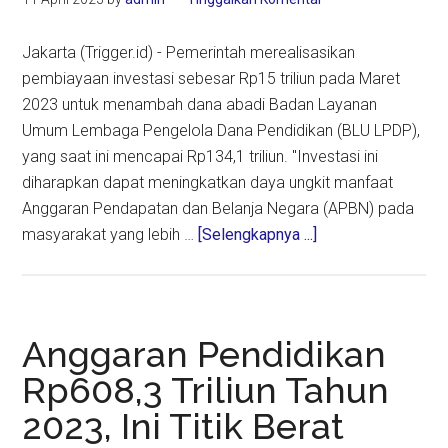
Jakarta (Trigger.id) - Pemerintah merealisasikan
pembiayaan investasi sebesar Rp15 triliun pada Maret
2023 untuk menambah dana abadi Badan Layanan
Umum Lembaga Pengelola Dana Pendidikan (BLU LPDP),
yang saat ini mencapai Rp134,1 triliun. "Investasi ini
diharapkan dapat meningkatkan daya ungkit manfaat
Anggaran Pendapatan dan Belanja Negara (APBN) pada
about
masyarakat yang lebih …
[Selengkapnya ...]
Rp15
Triliun,
Inilah
Realisasi
Anggaran Pendidikan
Investasi
Rp608,3 Triliun Tahun
Pemerintah
2023, Ini Titik Berat
Untuk
Program