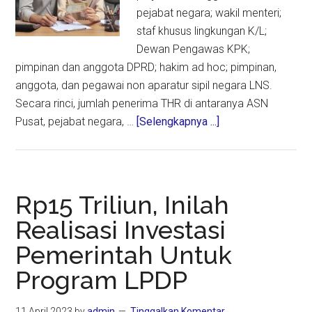
pejabat negara; wakil menteri;
staf khusus lingkungan K/L;
Dewan Pengawas KPK;
pimpinan dan anggota DPRD; hakim ad hoc; pimpinan,
anggota, dan pegawai non aparatur sipil negara LNS.
Secara rinci, jumlah penerima THR di antaranya ASN
about
Pusat, pejabat negara, …
[Selengkapnya ...]
Pemerintah:
THR
dan
Gaji
Rp15 Triliun, Inilah
ke-
Realisasi Investasi
13
Pemerintah Untuk
PNS
Cair
Program LPDP
100
Persen
11 April 2023
by
admin
Tinggalkan Komentar