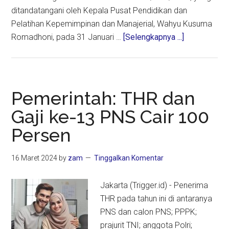
ditandatangani oleh Kepala Pusat Pendidikan dan
Pelatihan Kepemimpinan dan Manajerial, Wahyu Kusuma
about
Romadhoni, pada 31 Januari …
[Selengkapnya ...]
Efisiensi
Anggaran,
Sri
Mulyani
Pemerintah: THR dan
Batalkan
Gaji ke-13 PNS Cair 100
Ministerial
Persen
Scholarship
2025
16 Maret 2024
by
zam
Tinggalkan Komentar
Jakarta (Trigger.id) - Penerima
THR pada tahun ini di antaranya
PNS dan calon PNS; PPPK;
prajurit TNI; anggota Polri;