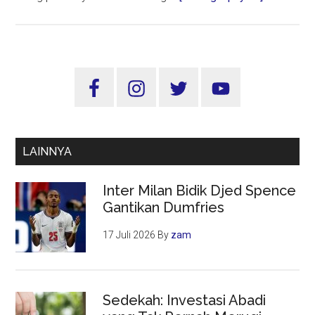
Qadha
Ramadhan
Sekaligus
Niat
Sidebar
Puasa
Utama
Syawal,
Boleh
Apa
LAINNYA
Tidak
Inter Milan Bidik Djed Spence
Gantikan Dumfries
17 Juli 2026
By
zam
Sedekah: Investasi Abadi