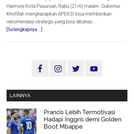
Harmoni Kota Pasuruan, Rabu (21/6) malam. Gubernur
Khofifah mengharapkan APEKSI bisa memberikan
rekomendasi strategis yang bisa dibahas …
about
[Selengkapnya ...]
Gubernur
Jatim
Berharap
Raker
Sidebar
Komwil
Utama
IV
APEKSI
Lahirkan
LAINNYA
Rekomendasi
Strategis
Prancis Lebih Termotivasi
Hadapi Inggris demi Golden
Boot Mbappe