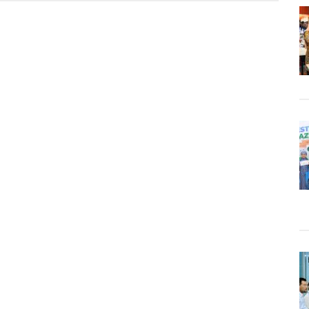
galkan
lkan