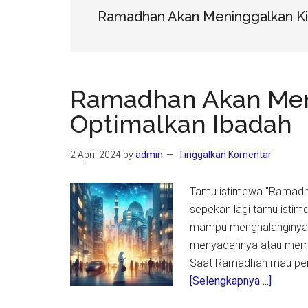
Ramadhan Akan Meninggalkan Ki
Ramadhan Akan Meni
Optimalkan Ibadah
2 April 2024
by
admin
Tinggalkan Komentar
Tamu istimewa "Ramadha
sepekan lagi tamu istim
mampu menghalanginya ag
menyadarinya atau meman
Saat Ramadhan mau perg
about
[Selengkapnya ...]
Ramadh