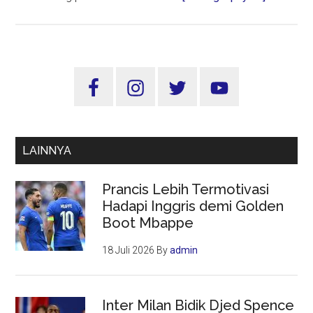
Sektor
Real
Estate
Masuk
Sidebar
10
Utama
Besar
Penyumb
PDRB
LAINNYA
Jatim
Prancis Lebih Termotivasi
Hadapi Inggris demi Golden
Boot Mbappe
18 Juli 2026
By
admin
Inter Milan Bidik Djed Spence