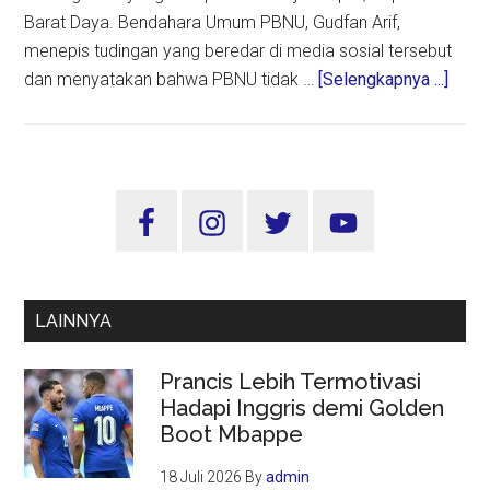
Barat Daya. Bendahara Umum PBNU, Gudfan Arif,
menepis tudingan yang beredar di media sosial tersebut
abou
dan menyatakan bahwa PBNU tidak …
[Selengkapnya ...]
PBN
Tega
Tidak
Pern
Sidebar
Teri
Utama
Dana
dari
Peru
LAINNYA
Tamb
Prancis Lebih Termotivasi
Hadapi Inggris demi Golden
Boot Mbappe
18 Juli 2026
By
admin