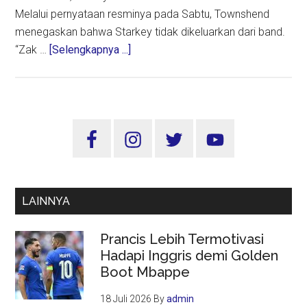
Melalui pernyataan resminya pada Sabtu, Townshend
menegaskan bahwa Starkey tidak dikeluarkan dari band.
about
“Zak …
[Selengkapnya ...]
Pete
Townshend
Tegaskan
Zak
Sidebar
Starkey
Utama
Tetap
Bersama
The
LAINNYA
Who
Prancis Lebih Termotivasi
Hadapi Inggris demi Golden
Boot Mbappe
18 Juli 2026
By
admin