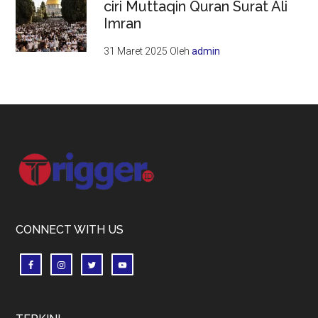
ciri Muttaqin Quran Surat Ali
Imran
31 Maret 2025
Oleh
admin
Footer
CONNECT WITH US