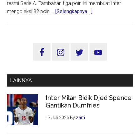
resmi Serie A. Tambahan tiga poin ini membuat Inter
about
mengoleksi 82 poin …
[Selengkapnya ...]
Inter
Milan
Kunci
Gelar
Sidebar
Liga
Utama
Italia
Usai
Taklukkan
LAINNYA
Parma
2-
Inter Milan Bidik Djed Spence
0
Gantikan Dumfries
17 Juli 2026
By
zam