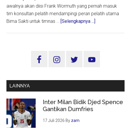
awalnya akan diisi Frank Wormuth yang pernah masuk
tim konsultan pelatih mendampingi peran pelatih utama
about
Bima Sakti untuk timnas …
[Selengkapnya ...]
Soal
Direktur
Teknik
Baru
Sidebar
PSSI,
Utama
Erick:
Tunggu
Pengumuman
LAINNYA
dan
Mohon
Inter Milan Bidik Djed Spence
Sabar
Gantikan Dumfries
17 Juli 2026
By
zam