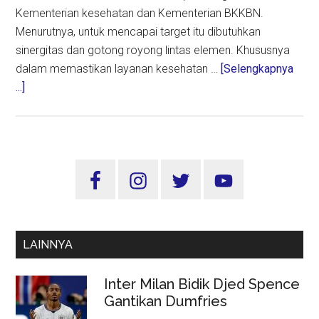
Kementerian kesehatan dan Kementerian BKKBN.
Menurutnya, untuk mencapai target itu dibutuhkan
sinergitas dan gotong royong lintas elemen. Khususnya
dalam memastikan layanan kesehatan …
[Selengkapnya
about
...]
Khofifah:
Sinergitas
Yang
Kuat
Sidebar
Akan
Utama
Mampu
Turunkan
Stunting
LAINNYA
Hingga
14%
Inter Milan Bidik Djed Spence
Pada
Gantikan Dumfries
2024