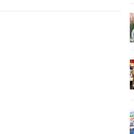
al,
a
s
ya