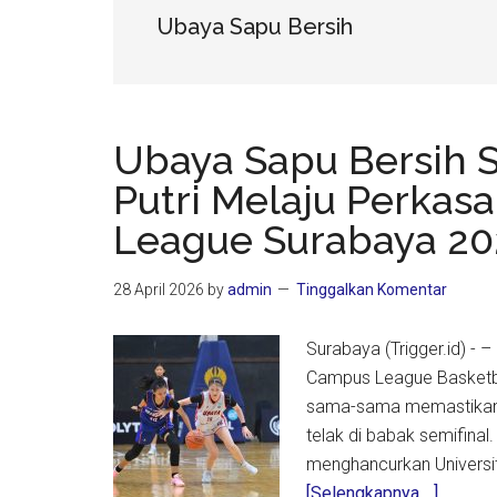
Ubaya Sapu Bersih
Ubaya Sapu Bersih S
Putri Melaju Perkas
League Surabaya 2
28 April 2026
by
admin
Tinggalkan Komentar
Surabaya (Trigger.id) - 
Campus League Basketba
sama-sama memastikan 
telak di babak semifinal.
menghancurkan Universi
about
[Selengkapnya ...]