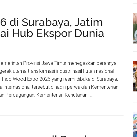
Transform
Industri
 di Surabaya, Jatim
Furnitur
Lewat
gai Hub Ekspor Dunia
Indowood
Expo
2026
 Pemerintah Provinsi Jawa Timur menegaskan perannya
erak utama transformasi industri hasil hutan nasional
n Indo Wood Expo 2026 yang resmi dibuka di Surabaya,
internasional tersebut dihadiri perwakilan Kementerian
ian Perdagangan, Kementerian Kehutanan, …