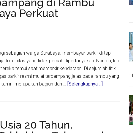
erpampang di Rambu
baya Perkuat
a,
i
Bagi sebagian warga Surabaya, membayar parkir di tepi
adi rutinitas yang tidak pernah dipertanyakan. Namun, kini
mereka temui saat memarkir kendaraan. Di sejumlah titik
11
tugas parkir resmi mulai terpampang jelas pada rambu yang
about
gkah ini merupakan bagian dari …
[Selengkapnya ...]
Wajah
Jukir
Kini
Terpampang
 Usia 20 Tahun,
di
Rambu