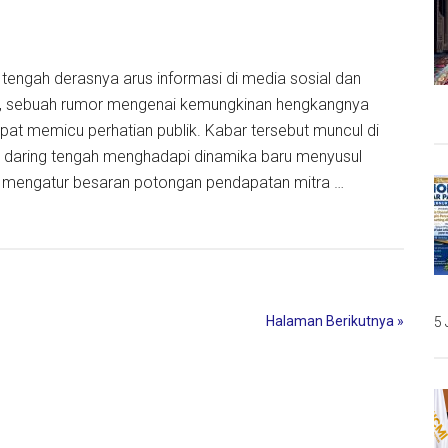
Perjalanan
Fulviana
Taklukkan
Di tengah derasnya arus informasi di media sosial dan
Tekanan
tal, sebuah rumor mengenai kemungkinan hengkangnya
dan
pat memicu perhatian publik. Kabar tersebut muncul di
Jaga
asi daring tengah menghadapi dinamika baru menyusul
Mimpi
g mengatur besaran potongan pendapatan mitra …
ng,
Halaman Berikutnya »
5 
an
ia
i