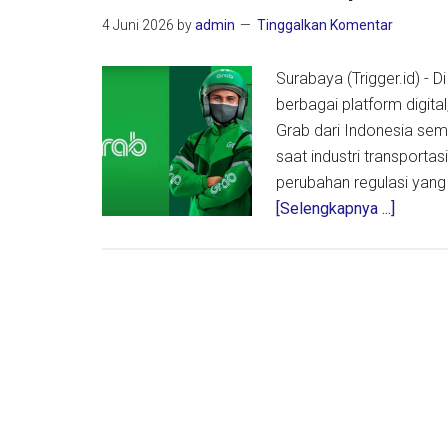
4 Juni 2026
by
admin
Tinggalkan Komentar
Surabaya (Trigger.id) - 
berbagai platform digi
Grab dari Indonesia sem
saat industri transport
perubahan regulasi yan
about
[Selengkapnya ...]
Di
Tengah
Rumor
Hengka
Grab
Tegask
Indones
Tetap
Menjad