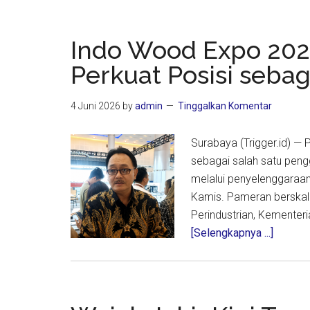
Indo Wood Expo 2026
Perkuat Posisi seba
4 Juni 2026
by
admin
Tinggalkan Komentar
Surabaya (Trigger.id) —
sebagai salah satu pengg
melalui penyelenggaraa
Kamis. Pameran berskala 
Perindustrian, Kementer
about
[Selengkapnya ...]
Indo
Wood
Expo
2026