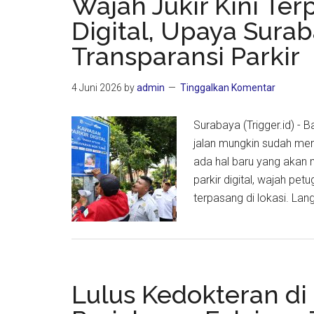
Wajah Jukir Kini T
di
Digital, Upaya Sura
Surabay
Transparansi Parkir
Jatim
Perkuat
Posisi
4 Juni 2026
by
admin
Tinggalkan Komentar
sebaga
Hub
Surabaya (Trigger.id) - 
Ekspor
jalan mungkin sudah menj
Dunia
ada hal baru yang akan 
parkir digital, wajah pe
terpasang di lokasi. Lan
Lulus Kedokteran di