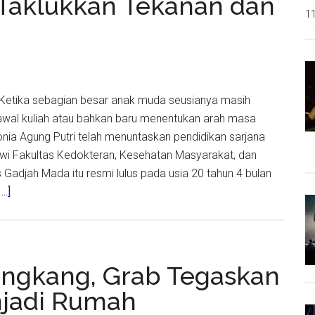
 Taklukkan Tekanan dan
Digital,
11
Upaya
Surabaya
Perkuat
Transparansi
 - Ketika sebagian besar anak muda seusianya masih
Parkir
al kuliah atau bahkan baru menentukan arah masa
nia Agung Putri telah menuntaskan pendidikan sarjana
wi Fakultas Kedokteran, Kesehatan Masyarakat, dan
Gadjah Mada itu resmi lulus pada usia 20 tahun 4 bulan
about
..]
Lulus
Kedokteran
di
Usia
ngkang, Grab Tegaskan
20
njadi Rumah
Tahun,