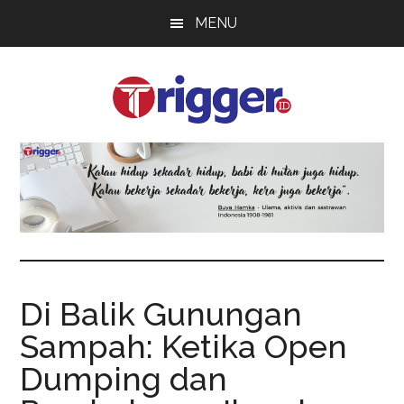
Skip
Skip
Skip
MENU
to
to
to
main
primary
footer
content
sidebar
Trigger
Berita
Terkini
Di Balik Gunungan
Sampah: Ketika Open
Dumping dan