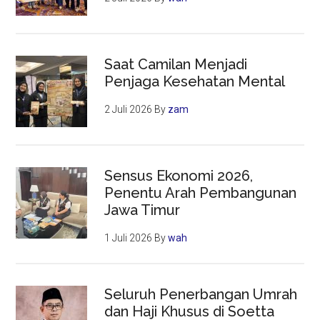
Saat Camilan Menjadi
Penjaga Kesehatan Mental
2 Juli 2026
By
zam
Sensus Ekonomi 2026,
Penentu Arah Pembangunan
Jawa Timur
1 Juli 2026
By
wah
Seluruh Penerbangan Umrah
dan Haji Khusus di Soetta