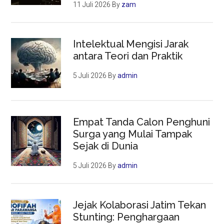
11 Juli 2026
By
zam
Intelektual Mengisi Jarak
antara Teori dan Praktik
5 Juli 2026
By
admin
Empat Tanda Calon Penghuni
Surga yang Mulai Tampak
Sejak di Dunia
5 Juli 2026
By
admin
Jejak Kolaborasi Jatim Tekan
Stunting: Penghargaan