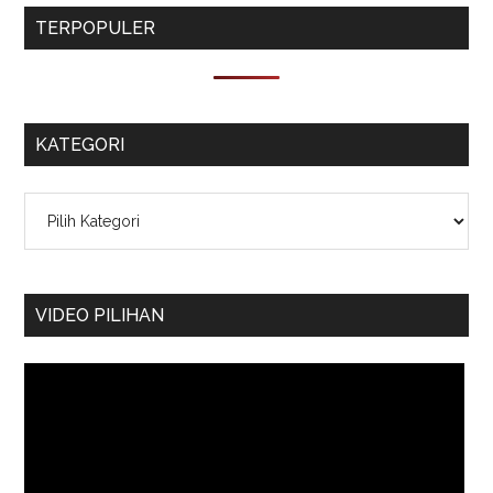
TERPOPULER
KATEGORI
Kategori
VIDEO PILIHAN