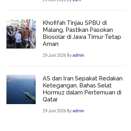
Khofifah Tinjau SPBU di
Malang, Pastikan Pasokan
Biosolar di Jawa Timur Tetap
Aman
29 Juni 2026
By
admin
AS dan Iran Sepakat Redakan
Ketegangan, Bahas Selat
Hormuz dalam Pertemuan di
Qatar
29 Juni 2026
By
admin