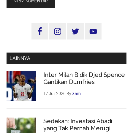
Sidebar
Utama
LAINNYA
Inter Milan Bidik Djed Spence
Gantikan Dumfries
17 Juli 2026
By
zam
Sedekah: Investasi Abadi
yang Tak Pernah Merugi