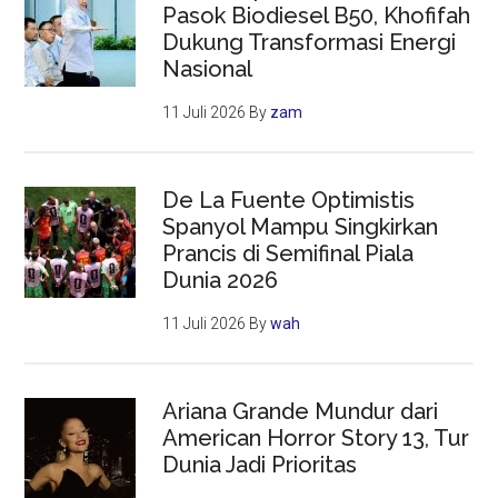
Pasok Biodiesel B50, Khofifah
Dukung Transformasi Energi
Nasional
11 Juli 2026
By
zam
De La Fuente Optimistis
Spanyol Mampu Singkirkan
Prancis di Semifinal Piala
Dunia 2026
11 Juli 2026
By
wah
Ariana Grande Mundur dari
American Horror Story 13, Tur
Dunia Jadi Prioritas