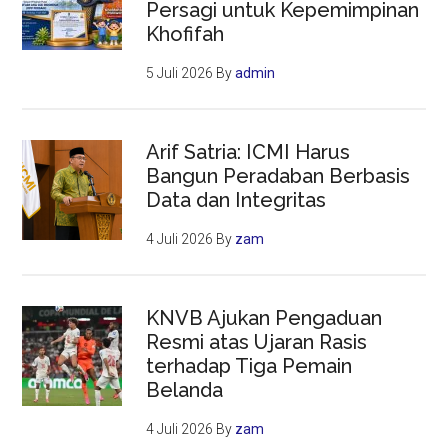
Persagi untuk Kepemimpinan
Khofifah
5 Juli 2026
By
admin
Arif Satria: ICMI Harus
Bangun Peradaban Berbasis
Data dan Integritas
4 Juli 2026
By
zam
KNVB Ajukan Pengaduan
Resmi atas Ujaran Rasis
terhadap Tiga Pemain
Belanda
4 Juli 2026
By
zam