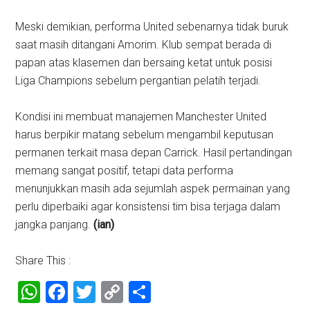
Meski demikian, performa United sebenarnya tidak buruk
saat masih ditangani Amorim. Klub sempat berada di
papan atas klasemen dan bersaing ketat untuk posisi
Liga Champions sebelum pergantian pelatih terjadi.
Kondisi ini membuat manajemen Manchester United
harus berpikir matang sebelum mengambil keputusan
permanen terkait masa depan Carrick. Hasil pertandingan
memang sangat positif, tetapi data performa
menunjukkan masih ada sejumlah aspek permainan yang
perlu diperbaiki agar konsistensi tim bisa terjaga dalam
jangka panjang.
(ian)
Share This :
WhatsApp
Facebook
Twitter
Copy
Share