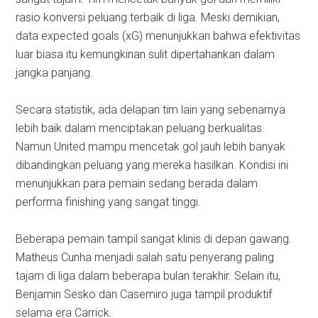
rasio konversi peluang terbaik di liga. Meski demikian,
data expected goals (xG) menunjukkan bahwa efektivitas
luar biasa itu kemungkinan sulit dipertahankan dalam
jangka panjang.
Secara statistik, ada delapan tim lain yang sebenarnya
lebih baik dalam menciptakan peluang berkualitas.
Namun United mampu mencetak gol jauh lebih banyak
dibandingkan peluang yang mereka hasilkan. Kondisi ini
menunjukkan para pemain sedang berada dalam
performa finishing yang sangat tinggi.
Beberapa pemain tampil sangat klinis di depan gawang.
Matheus Cunha menjadi salah satu penyerang paling
tajam di liga dalam beberapa bulan terakhir. Selain itu,
Benjamin Sesko dan Casemiro juga tampil produktif
selama era Carrick.